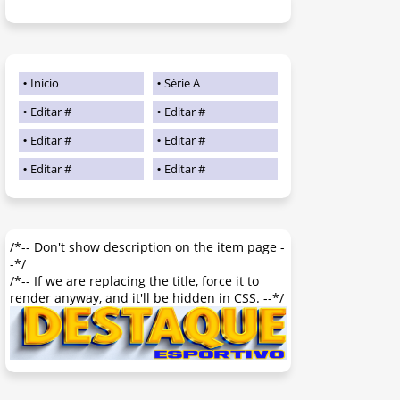
Inicio
Série A
Editar #
Editar #
Editar #
Editar #
Editar #
Editar #
/*-- Don't show description on the item page -
-*/
/*-- If we are replacing the title, force it to
render anyway, and it'll be hidden in CSS. --*/